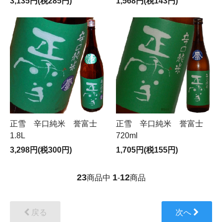
3,135円(税285円)
1,568円(税143円)
正雪 辛口純米 誉富士
正雪 辛口純米 誉富士
1.8L
720ml
3,298円(税300円)
1,705円(税155円)
23
1
12
商品中
-
商品
戻る
次へ