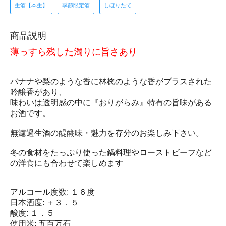
生酒【本生】
季節限定酒
しぼりたて
商品説明
薄っすら残した濁りに旨さあり
バナナや梨のような香に林檎のような香がプラスされた
吟醸香があり、
味わいは透明感の中に『おりがらみ』特有の旨味がある
お酒です。
無濾過生酒の醍醐味・魅力を存分のお楽しみ下さい。
冬の食材をたっぷり使った鍋料理やローストビーフなど
の洋食にも合わせて楽しめます
アルコール度数: １６度
日本酒度: ＋３．５
酸度: １．５
使用米: 五百万石