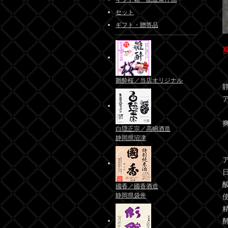
セット
ギフト・贈答品
雛酔桜／当店オリジナル
白隠正宗／高嶋酒造
静岡県沼津
酸
國香／國香酒造
静岡県袋井
酵