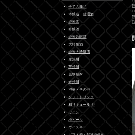
T
全ての商品
T
本醸造・普通酒
純米酒
T
吟醸酒
純米吟醸酒
大吟醸酒
純米大吟醸酒
麦焼酎
芋焼酎
黒糖焼酎
米焼酎
泡盛・その他
ソフトドリンク
和リキュール_他
ワイン
地ビール
ウイスキー
ギフト箱・配送条件他