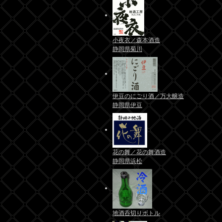
小夜衣／森本酒造
静岡県菊川
伊豆のにごり酒／万大醸造
静岡県伊豆
花の舞／花の舞酒造
静岡県浜松
地酒呑切りボトル