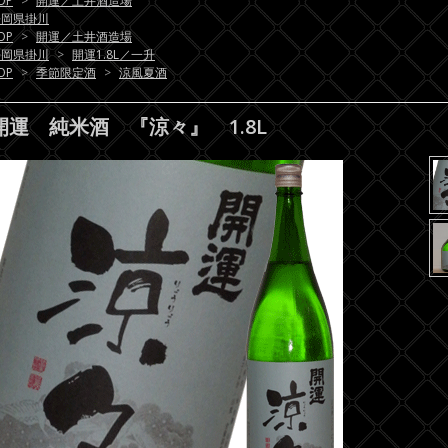
OP
>
開運／土井酒造場
静岡県掛川
OP
>
開運／土井酒造場
静岡県掛川
>
開運1.8L／一升
OP
>
季節限定酒
>
涼風夏酒
開運 純米酒 『涼々』 1.8L