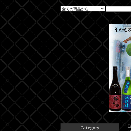
T
Category