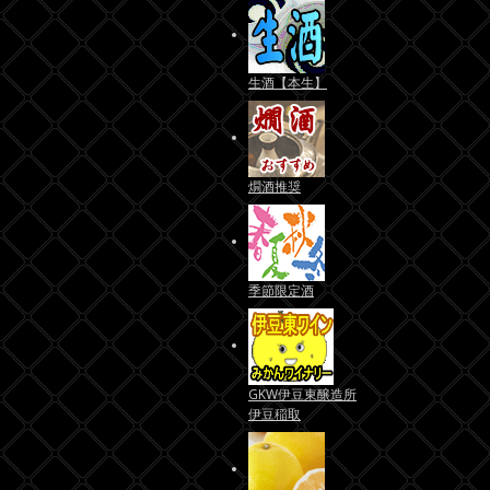
生酒【本生】
燗酒推奨
季節限定酒
GKW伊豆東醸造所
伊豆稲取