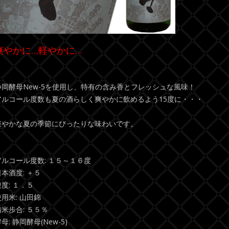
爽やかに…軽やかに…
静岡酵母New-5を使用し、特有の含み香とフレッシュな風味！
アルコール度数も夏の酒らしく爽やかに飲めるよう15度に・・・
爽やかな夏の季節にぴったりな味わいです。
アルコール度数: １５～１６度
日本酒度: ＋５
度: １．５
使用米: 山田錦
精米歩合: ５５％
母: 静岡酵母(New-5)