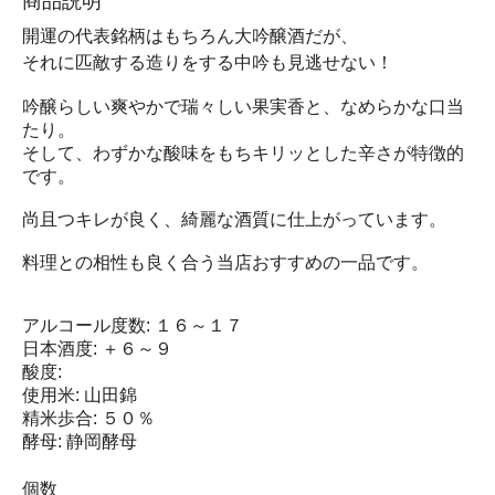
商品説明
開運の代表銘柄はもちろん大吟醸酒だが、
それに匹敵する造りをする中吟も見逃せない！
吟醸らしい爽やかで瑞々しい果実香と、なめらかな口当
たり。
そして、わずかな酸味をもちキリッとした辛さが特徴的
です。
尚且つキレが良く、綺麗な酒質に仕上がっています。
料理との相性も良く合う当店おすすめの一品です。
アルコール度数: １６～１７
日本酒度: ＋６～９
酸度:
使用米: 山田錦
精米歩合: ５０％
酵母: 静岡酵母
個数